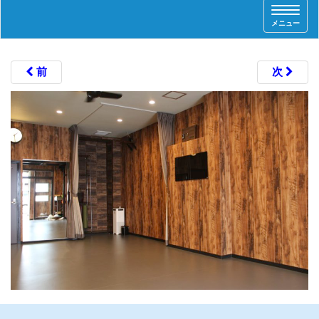
T
メニュー
o
g
g
l
前
次
e
n
a
v
i
g
a
t
i
o
n