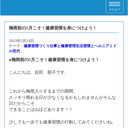
T
メニュー
o
g
g
梅雨前の5月こそ！健康習慣を身につけよう！
l
e
n
2023年5月14日
テーマ：
健康習慣づくり
仕事と健康管理
生活習慣とヘルニア
ミド
a
ル世代
v
i
●梅雨前の5月こそ！健康習慣を身につけよう！
g
a
こんにちは、吉田 順子です。
t
i
o
これから梅雨入りするまでの期間。
n
スッキリ晴れる日が少なくなるかもしれませんがそんな
日だからこそ、
できることは山ほどあります！！
少しでも一歩でも健康習慣の行動してみてくださいね。