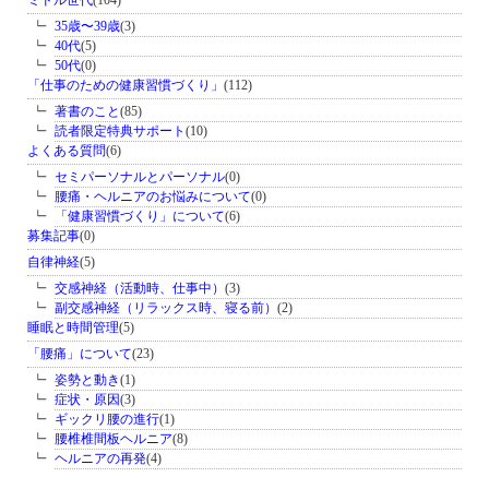
ミドル世代
(104)
35歳〜39歳
(3)
40代
(5)
50代
(0)
「仕事のための健康習慣づくり」
(112)
著書のこと
(85)
読者限定特典サポート
(10)
よくある質問
(6)
セミパーソナルとパーソナル
(0)
腰痛・ヘルニアのお悩みについて
(0)
「健康習慣づくり」について
(6)
募集記事
(0)
自律神経
(5)
交感神経（活動時、仕事中）
(3)
副交感神経（リラックス時、寝る前）
(2)
睡眠と時間管理
(5)
「腰痛」について
(23)
姿勢と動き
(1)
症状・原因
(3)
ギックリ腰の進行
(1)
腰椎椎間板ヘルニア
(8)
ヘルニアの再発
(4)