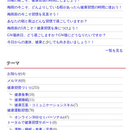
日曜の夜こそ、健康習慣の時間にしましょう！
梅雨の今こそ、どんよりしている暇があったら健康習慣の時間に使おう！
梅雨前の今こそ習慣を見直そう！
あなたの朝と夜はどんな習慣で過ごしていますか？
梅雨前の5月こそ！健康習慣を身につけよう！
GW最終日、どう過ごしますか？GW後にどうなりたいですか？
今日からの連休、健康と少しでも向き合いましょう！！
一覧を見る
テーマ
お知らせ
(4)
メルマガ
(0)
健康習慣づくり
(255)
健康食事
(10)
健康睡眠
(11)
健康言葉・コミュニケーションスキル
(7)
健康運動習慣
(78)
オンライン30分セミパーソナル
(47)
トータルで健康習慣サポート
(0)
運動・睡眠・食事・言葉
(0)