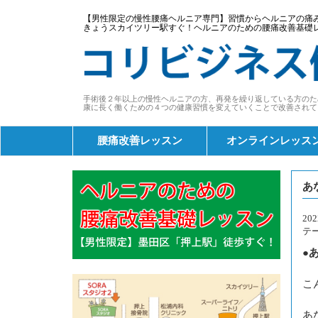
【男性限定の慢性腰痛ヘルニア専門】習慣からヘルニアの痛み
きょうスカイツリー駅すぐ！ヘルニアのための腰痛改善基礎レ
手術後２年以上の慢性ヘルニアの方、再発を繰り返している方のた
康に長く働くための４つの健康習慣を変えていくことで改善されて
腰痛改善レッスン
オンラインレッス
あ
20
テ
●
こ
あ