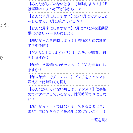
【みんながしていないときこそ運動しよう！】2月
は運動のモチベが下がるからこそ！
【どんな２月にしますか？】短い2月でできること
をしながら、3月に続けていこう！
ょう。
【どんな月末にしますか？】2月につながる運動習
慣は小さいハードルにしよう
【寒いからこそ運動しよう！】腰痛のための運動
で再発予防！
【どんな1月にしますか？】1月こそ、習慣化、何
で
をしますか？
【年始こそ習慣化のチャンス！】どんな年始にし
ますか？
【年末年始こそチャンス！】ピンチをチャンスに
変えるのは運動でも同じ
【みんながしていない時こそチャンス！】仕事納
めでバタバタしているから、隙間時間で０にしな
い！！
【来年から・・・ではなく今年できることは？】
まだ年内にできることを来年に繋げていこう！！
一覧を見る