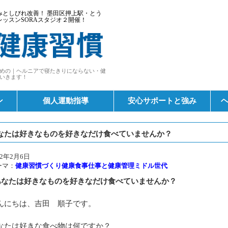
としびれ改善！ 墨田区押上駅・とう
ッスンSORAスタジオ２開催！
めの｜ヘルニアで寝たきりにならない・健
いきます！
ン
個人運動指導
安心サポートと強み
なたは好きなものを好きなだけ食べていませんか？
22年2月6日
ーマ：
健康習慣づくり
健康食事
仕事と健康管理
ミドル世代
あなたは好きなものを好きなだけ食べていませんか？
んにちは、吉田 順子です。
なたは好きな食べ物は何ですか？