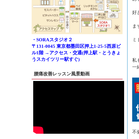
好
ま
ミ
・SORAスタジオ２
〒131-0045 東京都墨田区押上1-25-5西原ビ
ル1階 →アクセス・交通(押上駅・とうきょ
うスカイツリー駅すぐ)
私
一
腰痛改善レッスン風景動画
不