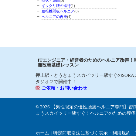
症状・原因
(3)
ギックリ腰の進行
(1)
腰椎椎間板ヘルニア
(8)
ヘルニアの再発
(4)
ITエンジニア・経営者のためのヘルニア改善！
痛改善基礎レッスン
押上駅・とうきょうスカイツリー駅すぐのSORA
タジオ２で開催中！
ご依頼・お問い合わせ
© 2026
【男性限定の慢性腰痛ヘルニア専門】習
ょうスカイツリー駅すぐ！ヘルニアのための腰痛
ホーム
特定商取引法に基づく表示・利用規約