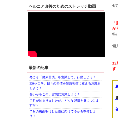
ぜ
ヘルニア改善のためのストレッチ動画
「
か
特
健
3
最新の記事
す
冬こそ「健康習慣」を意識して、行動しよう！
3連休こそ、日々の習慣を健康習慣に変える意識を
しよう！
暑いからこそ、習慣に意識しよう！
７月が始まりましたが、どんな習慣を身につけま
すか？
７月の梅雨明けした夏に向けて今から準備しよ
う！