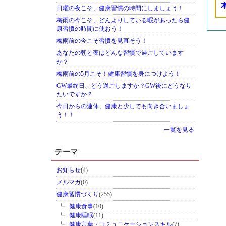
日曜の夜こそ、健康習慣の時間にしましょう！
梅雨の今こそ、どんよりしている暇があったら健
康習慣の時間に使おう！
梅雨前の今こそ習慣を見直そう！
あなたの朝と夜はどんな習慣で過ごしています
か？
梅雨前の5月こそ！健康習慣を身につけよう！
GW最終日、どう過ごしますか？GW後にどうなり
たいですか？
今日からの連休、健康と少しでも向き合いましょ
う！！
一覧を見る
テーマ
お知らせ
(4)
メルマガ
(0)
健康習慣づくり
(255)
健康食事
(10)
健康睡眠
(11)
健康言葉・コミュニケーションスキル
(7)