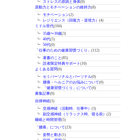
ストレスの原因と身体
(0)
原動力とモチベーションの維持力
(8)
モチベーション
(2)
レジリエンス（回復力・逆境力）
(4)
ミドル世代
(104)
35歳〜39歳
(3)
40代
(5)
50代
(0)
「仕事のための健康習慣づくり」
(112)
著書のこと
(85)
読者限定特典サポート
(10)
よくある質問
(6)
セミパーソナルとパーソナル
(0)
腰痛・ヘルニアのお悩みについて
(0)
「健康習慣づくり」について
(6)
募集記事
(0)
自律神経
(5)
交感神経（活動時、仕事中）
(3)
副交感神経（リラックス時、寝る前）
(2)
睡眠と時間管理
(5)
「腰痛」について
(23)
姿勢と動き
(1)