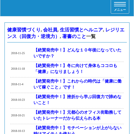
T
メニュー
o
g
g
健康習慣づくり
,
会社員
,
生活習慣とヘルニア
,
レジリエ
l
ンス（回復力・逆境力）
,
著書のこと
一覧
e
n
a
【絶賛発売中！】どんな１０年後になっていた
2018-11-25
v
いですか？
i
【絶賛発売中！】冬に向けて身体もココロも
g
2018-11-18
「健康」になりましょう！
a
t
【絶賛発売中！】これからの時代は「健康に働
2018-11-4
i
いて稼ぐこと」です！
o
【絶賛発売中！】挫折から学ぶ回復力で諦めな
n
2018-10-23
いこと！
【絶賛発売中！】元都心のオフィス街勤務して
2018-10-21
いたトレーナーだから伝えられる本
【絶賛発売中！】モチベーションが上がらない
2018-10-13
時はアイテムを使おう