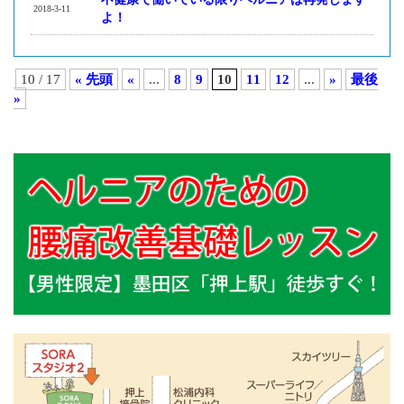
2018-3-11
よ！
10 / 17
« 先頭
«
...
8
9
10
11
12
...
»
最後
»