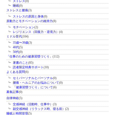
ストレス
(0)
睡眠
(0)
ストレスと腰痛
(3)
ストレスの原因と身体
(0)
原動力とモチベーションの維持力
(8)
モチベーション
(2)
レジリエンス（回復力・逆境力）
(4)
ミドル世代
(104)
35歳〜39歳
(3)
40代
(5)
50代
(0)
「仕事のための健康習慣づくり」
(112)
著書のこと
(85)
読者限定特典サポート
(10)
よくある質問
(6)
セミパーソナルとパーソナル
(0)
腰痛・ヘルニアのお悩みについて
(0)
「健康習慣づくり」について
(6)
募集記事
(0)
自律神経
(5)
交感神経（活動時、仕事中）
(3)
副交感神経（リラックス時、寝る前）
(2)
睡眠と時間管理
(5)