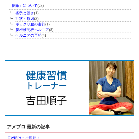
「腰痛」について
(23)
姿勢と動き
(1)
症状・原因
(3)
ギックリ腰の進行
(1)
腰椎椎間板ヘルニア
(8)
ヘルニアの再発
(4)
アメブロ 最新の記事
GW明けこそ運動！