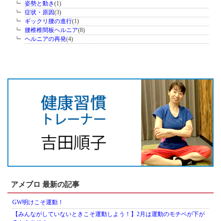
姿勢と動き
(1)
症状・原因
(3)
ギックリ腰の進行
(1)
腰椎椎間板ヘルニア
(8)
ヘルニアの再発
(4)
アメブロ 最新の記事
GW明けこそ運動！
【みんながしていないときこそ運動しよう！】2月は運動のモチベが下が