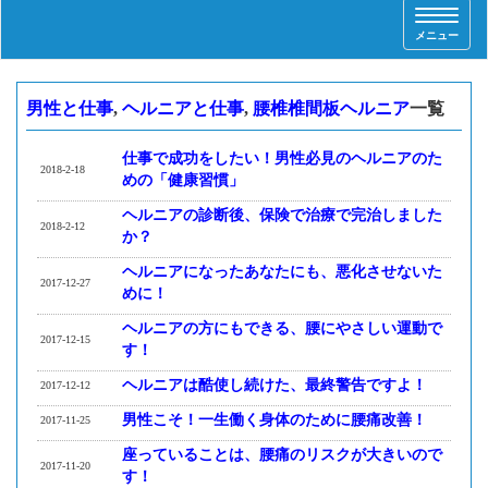
T
メニュー
o
g
g
男性と仕事
,
ヘルニアと仕事
,
腰椎椎間板ヘルニア
一覧
l
e
n
仕事で成功をしたい！男性必見のヘルニアのた
2018-2-18
a
めの「健康習慣」
v
ヘルニアの診断後、保険で治療で完治しました
i
2018-2-12
か？
g
a
ヘルニアになったあなたにも、悪化させないた
2017-12-27
t
めに！
i
ヘルニアの方にもできる、腰にやさしい運動で
o
2017-12-15
す！
n
ヘルニアは酷使し続けた、最終警告ですよ！
2017-12-12
男性こそ！一生働く身体のために腰痛改善！
2017-11-25
座っていることは、腰痛のリスクが大きいので
2017-11-20
す！