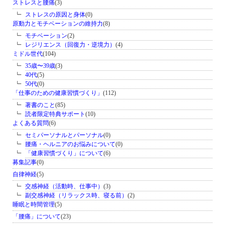
ストレスと腰痛
(3)
ストレスの原因と身体
(0)
原動力とモチベーションの維持力
(8)
モチベーション
(2)
レジリエンス（回復力・逆境力）
(4)
ミドル世代
(104)
35歳〜39歳
(3)
40代
(5)
50代
(0)
「仕事のための健康習慣づくり」
(112)
著書のこと
(85)
読者限定特典サポート
(10)
よくある質問
(6)
セミパーソナルとパーソナル
(0)
腰痛・ヘルニアのお悩みについて
(0)
「健康習慣づくり」について
(6)
募集記事
(0)
自律神経
(5)
交感神経（活動時、仕事中）
(3)
副交感神経（リラックス時、寝る前）
(2)
睡眠と時間管理
(5)
「腰痛」について
(23)